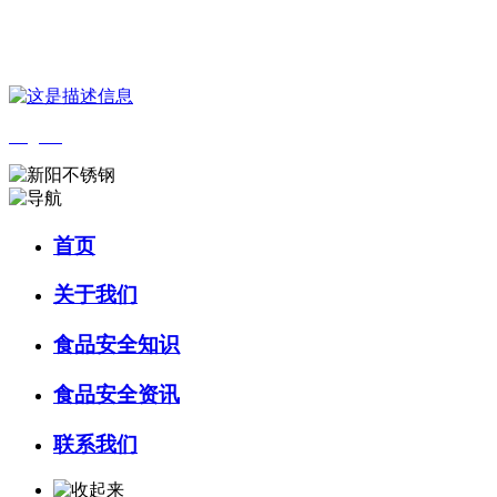
您好，欢迎来到 河北bifa·必发88(中国)集团食品 官方网站！
English
首页
关于我们
食品安全知识
食品安全资讯
联系我们