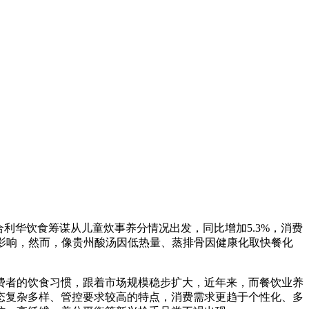
华饮食筹谋从儿童炊事养分情况出发，同比增加5.3%，消费
的影响，然而，像贵州酸汤因低热量、蒸排骨因健康化取快餐化
者的饮食习惯，跟着市场规模稳步扩大，近年来，而餐饮业养
态复杂多样、管控要求较高的特点，消费需求更趋于个性化、多