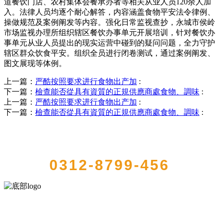
道餐饮门店、农村集体会餐承办者等相关从业人员120余人加
入。法律人员均逐个耐心解答，内容涵盖食物平安法令律例、
操做规范及案例阐发等内容。强化日常监视查抄，永城市侯岭
市场监视办理所组织辖区餐饮办事单元开展培训，针对餐饮办
事单元从业人员提出的现实运营中碰到的疑问问题，全力守护
辖区群众饮食平安。组织全员进行闭卷测试，通过案例阐发、
图文展现等体例。
上一篇：
严酷按照要求进行食物出产加
:
下一篇：
檢查能否從具有資質的正規供應商處食物、調味
:
上一篇：
严酷按照要求进行食物出产加
:
下一篇：
檢查能否從具有資質的正規供應商處食物、調味
:
QUICK CONTACT US
0312-8799-456
河北bifa·必发88(中国)集团食品有限公司创建于1991年，是经省级注册