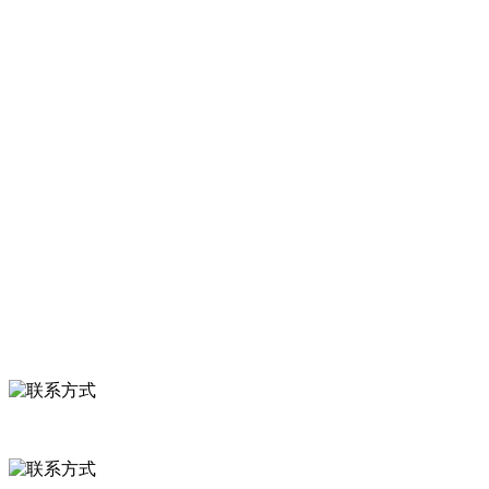
的大型农产品加工出口企业，注册资金2000万元，总资产1亿多元。公
司产品有速冻甜糯玉米，芦笋，青豆，草莓，花菜，青刀豆，混合
菜，胡萝卜等。
服务支持
关于我们
食品安全知识
食品安全资讯
联系我们
联系方式
河北省保定市徐水县崔庄镇吴庄村