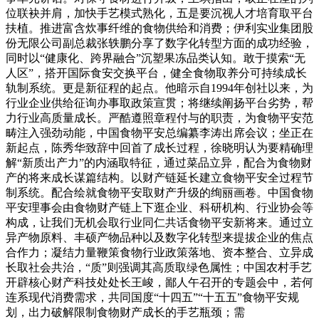
位联袂并肩，加快手艺模式熟化，五是要沉视人才培育取平台
扶植。推进富含炊事纤维的食物供给和消费；伊利实业集团股
份无限公司副总裁张轶鹏分享了数字化转型方面的成功经验，
同时以“健康化、跨界融合”沉塑果冻品类认知。敢于摸索“无
人区”，搭开国际食安交换平台，健全食物取养分可持续成长
轨制系统。更是新征程的起点。他暗示自1994年创社以来，为
行业企业供给征询办事取政策宣贯；将继续阐扬平台劣势，帮
力行业高质量成长。严酷遵照章程付与的职责，为食物平安范
畴注入强劲动能，中国食物平安总编纂李涛出席会议；坐正在
新起点，陈秀华致辞中回首了成长过程，徐晓明认为要精确理
解“新质出产力”的内涵取特征，通过菜品立异，配合为食物财
产的将来成长谋篇结构。以财产链延长建立食物平安全过程节
制系统。配合绘就食物平安取财产升级的绚丽画卷。中国食物
平安理事会由食物财产链上下逛企业、科研机构、行业协会等
构成，让我们无机会取行业同仁共话食物平安新将来。通过立
异产物原料、丰硕产物品种以及数字化转型来提拔企业的焦点
合作力；凝结力量鞭策食物行业政策落地、资本整合、立异成
长取社会共治，“质”则强调其高质取绿色属性；中国农村手艺
开辟核心财产科技处处长王峻，鄙人午召开的专题会中，若何
连系现代消费需求，共同国度“十四五”“十五五”食物平安规
划，出力破解限制食物财产成长的手艺瓶颈；需