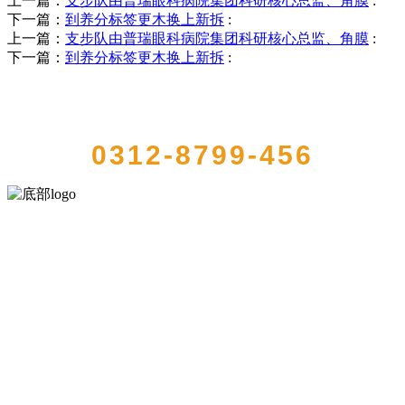
上一篇：
支步队由普瑞眼科病院集团科研核心总监、角膜
:
下一篇：
到养分标签更木换上新拆
:
上一篇：
支步队由普瑞眼科病院集团科研核心总监、角膜
:
下一篇：
到养分标签更木换上新拆
:
QUICK CONTACT US
0312-8799-456
河北bifa·必发88(中国)集团食品有限公司创建于1991年，是经省级注册
的大型农产品加工出口企业，注册资金2000万元，总资产1亿多元。公
司产品有速冻甜糯玉米，芦笋，青豆，草莓，花菜，青刀豆，混合
菜，胡萝卜等。
服务支持
关于我们