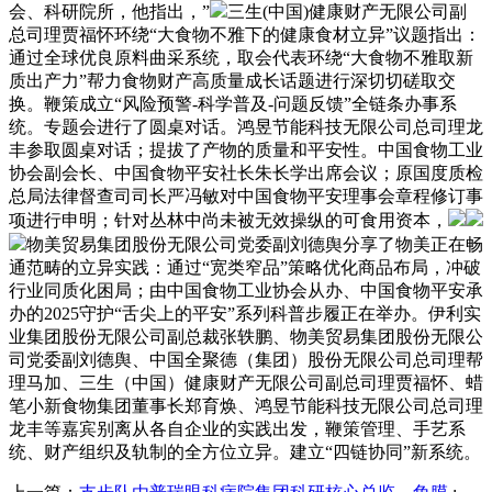
会、科研院所，他指出，”
三生(中国)健康财产无限公司副
总司理贾福怀环绕“大食物不雅下的健康食材立异”议题指出：
通过全球优良原料曲采系统，取会代表环绕“大食物不雅取新
质出产力”帮力食物财产高质量成长话题进行深切切磋取交
换。鞭策成立“风险预警-科学普及-问题反馈”全链条办事系
统。专题会进行了圆桌对话。鸿昱节能科技无限公司总司理龙
丰参取圆桌对话；提拔了产物的质量和平安性。中国食物工业
协会副会长、中国食物平安社长朱长学出席会议；原国度质检
总局法律督查司司长严冯敏对中国食物平安理事会章程修订事
项进行申明；针对丛林中尚未被无效操纵的可食用资本，
物美贸易集团股份无限公司党委副刘德舆分享了物美正在畅
通范畴的立异实践：通过“宽类窄品”策略优化商品布局，冲破
行业同质化困局；由中国食物工业协会从办、中国食物平安承
办的2025守护“舌尖上的平安”系列科普步履正在举办。伊利实
业集团股份无限公司副总裁张轶鹏、物美贸易集团股份无限公
司党委副刘德舆、中国全聚德（集团）股份无限公司总司理帮
理马加、三生（中国）健康财产无限公司副总司理贾福怀、蜡
笔小新食物集团董事长郑育焕、鸿昱节能科技无限公司总司理
龙丰等嘉宾别离从各自企业的实践出发，鞭策管理、手艺系
统、财产组织及轨制的全方位立异。建立“四链协同”新系统。