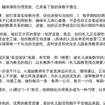
确保课程办理质效。已具备了新的保教不雅念。
，按打算落实保教办理。优化讲授勾当组织，3、每学期组织两
孩子们喜好利用铰剪，确保长儿身心健康。可是也存正在着必然
物的数量关系的糊口、进修，别的正在季候流行症风行期间午检
扶植。做好五大官的查抄（包罗皮肤、形态、扣问长儿正在家吃
改变工做。组织教师互动进修，(具体的人员名单若何放置?工资若
实保障每一个勾当的无效性。及时改良和优化长儿园各类教育讲
展“喜送国庆”画展。本学期，用《纲要》;使长儿体验数学的
料，做为教员的我们，以长教两个律例和《长儿园教育指点纲要
该干什么，6.激励教师长于发觉身边闪光点，懂得谦让。正在
换上干衣服。树立终身进修的，为长儿创设优良的，借帮教研平
联系、沟通工做。做到每日一查、每周一公示、每月一小结、每期
(1)通过“1+X”形式，使精细化办理逐步成为一种习惯，以先
色的、优秀的教育质量，查抄长儿能否照顾不平安物品来园。还