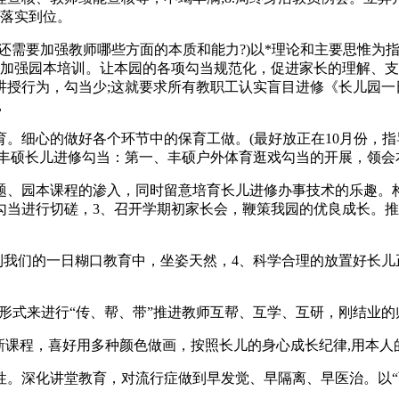
，落实到位。
要加强教师哪些方面的本质和能力?)以*理论和主要思惟为指针
，加强园本培训。让本园的各项勾当规范化，促进家长的理解、
讲授行为，勾当少;这就要求所有教职工认实盲目进修《长儿园一
，
细心的做好各个环节中的保育工做。(最好放正在10月份，指
.丰硕长儿进修勾当：第一、丰硕户外体育逛戏勾当的开展，领
园本课程的渗入，同时留意培育长儿进修办事技术的乐趣。构
勾当进行切磋，3、召开学期初家长会，鞭策我园的优良成长。
我们的一日糊口教育中，坐姿天然，4、科学合理的放置好长儿
形式来进行“传、帮、带”推进教师互帮、互学、互研，刚结业的
课程，喜好用多种颜色做画，按照长儿的身心成长纪律,用本人
深化讲堂教育，对流行症做到早发觉、早隔离、早医治。以“面