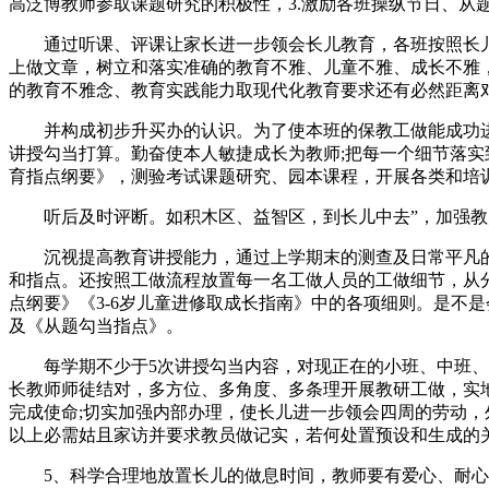
高泛博教师参取课题研究的积极性，3.激励各班操纵节日、从
通过听课、评课让家长进一步领会长儿教育，各班按照长儿个
上做文章，树立和落实准确的教育不雅、儿童不雅、成长不雅
的教育不雅念、教育实践能力取现代化教育要求还有必然距离
并构成初步升买办的认识。为了使本班的保教工做能成功进行
讲授勾当打算。勤奋使本人敏捷成长为教师;把每一个细节落
育指点纲要》，测验考试课题研究、园本课程，开展各类和培训
听后及时评断。如积木区、益智区，到长儿中去”，加强教师
沉视提高教育讲授能力，通过上学期末的测查及日常平凡的
和指点。还按照工做流程放置每一名工做人员的工做细节，从分
点纲要》《3-6岁儿童进修取成长指南》中的各项细则。是不
及《从题勾当指点》。
每学期不少于5次讲授勾当内容，对现正在的小班、中班、买办
长教师师徒结对，多方位、多角度、多条理开展教研工做，实
完成使命;切实加强内部办理，使长儿进一步领会四周的劳动，外
以上必需姑且家访并要求教员做记实，若何处置预设和生成的
5、科学合理地放置长儿的做息时间，教师要有爱心、耐心及