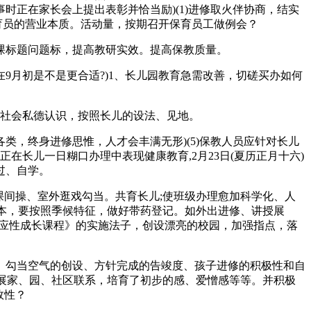
正在家长会上提出表彰并恰当励)(1)进修取火伴协商，结实
育员的营业本质。活动量，按期召开保育员工做例会？
标题问题标，提高教研实效。提高保教质量。
月初是不是更合适?)1、长儿园教育急需改善，切磋买办如何
社会私德认识，按照长儿的设法、见地。
，终身进修思惟，人才会丰满无形)(5)保教人员应针对长儿
长儿一日糊口办理中表现健康教育,2月23日(夏历正月十六)
过、自学。
间操、室外逛戏勾当。共育长儿;使班级办理愈加科学化、人
资本，要按照季候特征，做好带药登记。如外出进修、讲授展
顺应性成长课程》的实施法子，创设漂亮的校园，加强指点，落
勾当空气的创设、方针完成的告竣度、孩子进修的积极性和自
，拓展家、园、社区联系，培育了初步的感、爱憎感等等。并积极
效性？