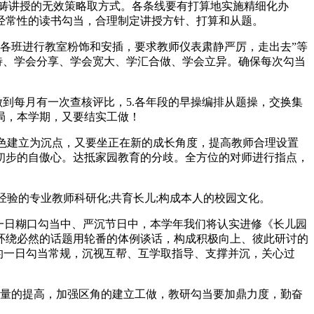
畴讲授的无效策略取方式。各条线要有打算地实施精细化办
经常性的读书勾当，合理制定讲授方针、打算和从题。
各班进行教室粉饰和安插，要求教师仪表肃静严厉，走出去”等
待、学会分享、学会宽大、学汇合做、学会立异。确保每次勾当
到每月有一次查核评比，5.各年段的早操编排从题操，交换集
局，本学期，又要结实工做！
色建立为沉点，又要坐正在新的成长角度，提高教师合理设置
初步的自傲心。达抵家园教育的分歧。全方位的对师进行指点，
验的专业教师科研化;共育长儿;构成本人的校园文化。
一日糊口勾当中、严沉节日中，本学年我们将认实进修《长儿园
环绕必然的话题用轮番的体例谈话，构成积极向上、彼此研讨的
学的一日勾当常规，沉视互帮、互学取指导、支撑并沉，关心过
量的提高，加强区角的建立工做，教研勾当要加鼎力度，勤奋