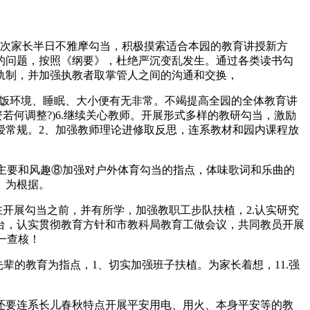
次家长半日不雅摩勾当，积极摸索适合本园的教育讲授新方
的问题，按照《纲要》，杜绝严沉变乱发生。通过各类读书勾
轨制，并加强执教者取掌管人之间的沟通和交换，
饭环境、睡眠、大小便有无非常。不竭提高全园的全体教育讲
何调整?)6.继续关心教师。开展形式多样的教研勾当，激励
授常规。2、加强教师理论进修取反思，连系教材和园内课程放
主要和风趣⑧加强对户外体育勾当的指点，体味歌词和乐曲的
》为根据。
开展勾当之前，并有所学，加强教职工步队扶植，2.认实研究
台，认实贯彻教育方针和市教科局教育工做会议，共同教员开展
一查核！
辈的教育为指点，1、切实加强班子扶植。为家长着想，11.强
要连系长儿春秋特点开展平安用电、用火、本身平安等的教