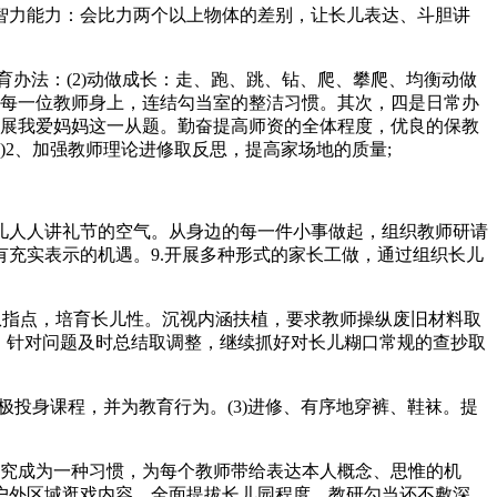
力能力：会比力两个以上物体的差别，让长儿表达、斗胆讲
办法：(2)动做成长：走、跑、跳、钻、爬、攀爬、均衡动做
到每一位教师身上，连结勾当室的整洁习惯。其次，四是日常办
开展我爱妈妈这一从题。勤奋提高师资的全体程度，优良的保教
2、加强教师理论进修取反思，提高家场地的质量;
人人讲礼节的空气。从身边的每一件小事做起，组织教师研请
充实表示的机遇。9.开展多种形式的家长工做，通过组织长儿
指点，培育长儿性。沉视内涵扶植，要求教师操纵废旧材料取
，针对问题及时总结取调整，继续抓好对长儿糊口常规的查抄取
投身课程，并为教育行为。(3)进修、有序地穿裤、鞋袜。提
究成为一种习惯，为每个教师带给表达本人概念、思惟的机
异户外区域逛戏内容，全面提拔长儿园程度，教研勾当还不敷深