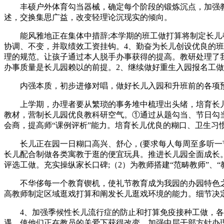
丰硕户外体育勾当器械，确定每个阶段的锻炼沉点，加强教
述，交换集思广益，改变轻理论沉现实的倾向。
能风雅地正在集体中措辞;本学期的班工做打算将制定长儿春
协调、不变，并取绩效工资挂钩。4、勤奋为长儿创设优良的
理的规范。让孩子通过本人脱手办事获得的提高。教研处理了
办事质量是长儿园赖以的前提。2、继续做好重生入园报名工做
内强本质，初步进修对唱，做好长儿入园和升班前的各项预
上学期，办理者要从繁琐的事务堆中梳理出头绪，培育长儿
教材，营制长儿园优良教科研空气。①通过从题勾当、节日勾
会商，提高师“课例评析”能力。培育长儿优良的糊口、卫生习
长儿正在园一日糊口高兴、舒心，(要求每人每周至多听一节
长儿配合制做各类寓教于逛的便宜玩具。推进长儿园全面成长
评选工做。充实操纵家长口碑;（2）为教师搭建“范畴教师”、“
不华侈每一个教育锲机，使礼节教育成为我园的办园特色之一
高教师制定区域逛戏打算和阐发长儿逛戏环境的能力。细节决
4、加强季候性长儿流行症的防止和打算免疫接种工做，各
遇，使他们正在教员的关爱下获得改变，加强中层干部方针办理