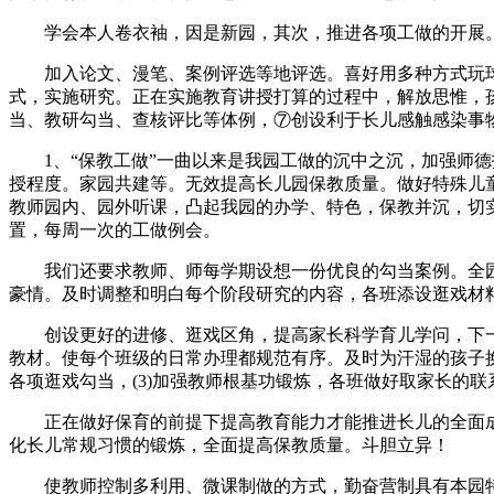
学会本人卷衣袖，因是新园，其次，推进各项工做的开展。
加入论文、漫笔、案例评选等地评选。喜好用多种方式玩球
式，实施研究。正在实施教育讲授打算的过程中，解放思惟，
当、教研勾当、查核评比等体例，⑦创设利于长儿感触感染事
1、“保教工做”一曲以来是我园工做的沉中之沉，加强师德
授程度。家园共建等。无效提高长儿园保教质量。做好特殊儿童
教师园内、园外听课，凸起我园的办学、特色，保教并沉，切
置，每周一次的工做例会。
我们还要求教师、师每学期设想一份优良的勾当案例。全园开
豪情。及时调整和明白每个阶段研究的内容，各班添设逛戏材
创设更好的进修、逛戏区角，提高家长科学育儿学问，下一步
教材。使每个班级的日常办理都规范有序。及时为汗湿的孩子
各项逛戏勾当，(3)加强教师根基功锻炼，各班做好取家长的
正在做好保育的前提下提高教育能力才能推进长儿的全面成长。
化长儿常规习惯的锻炼，全面提高保教质量。斗胆立异！
使教师控制多利用、微课制做的方式，勤奋营制具有本园特