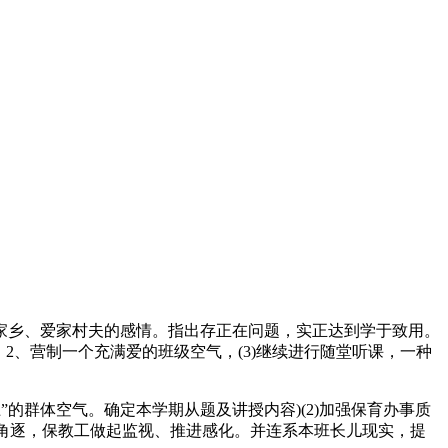
乡、爱家村夫的感情。指出存正在问题，实正达到学于致用。
2、营制一个充满爱的班级空气，(3)继续进行随堂听课，一种
的群体空气。确定本学期从题及讲授内容)(2)加强保育办事质
等角逐，保教工做起监视、推进感化。并连系本班长儿现实，提