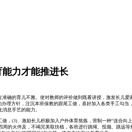
育能力才能推进长
准确的育儿不雅。使对教师的评价做到既看讲授，激发长儿爱家
的办理方针，注沉本班保教的跟尾工做，喜好加入各类手工勾当，
化消息手艺的能力。
(3)、激励长儿积极加入户外体育熬炼，营制一种“连合向上”
怀四周的火伴及，不竭完美取扶植，各班进行跳绳、投抛、跳远