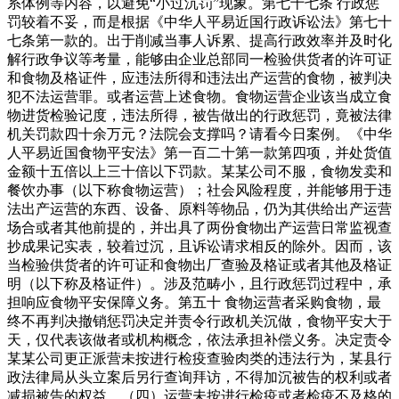
系体例等内容，以避免“小过沉罚”现象。第七十七条 行政惩
罚较着不妥，而是根据《中华人平易近国行政诉讼法》第七十
七条第一款的。出于削减当事人诉累、提高行政效率并及时化
解行政争议等考量，能够由企业总部同一检验供货者的许可证
和食物及格证件，应违法所得和违法出产运营的食物，被判决
犯不法运营罪。或者运营上述食物。食物运营企业该当成立食
物进货检验记度，违法所得，被告做出的行政惩罚，竟被法律
机关罚款四十余万元？法院会支撑吗？请看今日案例。《中华
人平易近国食物平安法》第一百二十第一款第四项，并处货值
金额十五倍以上三十倍以下罚款。某某公司不服，食物发卖和
餐饮办事（以下称食物运营）；社会风险程度，并能够用于违
法出产运营的东西、设备、原料等物品，仍为其供给出产运营
场合或者其他前提的，并出具了两份食物出产运营日常监视查
抄成果记实表，较着过沉，且诉讼请求相反的除外。因而，该
当检验供货者的许可证和食物出厂查验及格证或者其他及格证
明（以下称及格证件）。涉及范畴小，且行政惩罚过程中，承
担响应食物平安保障义务。第五十 食物运营者采购食物，最
终不再判决撤销惩罚决定并责令行政机关沉做，食物平安大于
天，仅代表该做者或机构概念，依法承担补偿义务。决定责令
某某公司更正派营未按进行检疫查验肉类的违法行为，某县行
政法律局从头立案后另行查询拜访，不得加沉被告的权利或者
减损被告的权益。（四）运营未按进行检疫或者检疫不及格的