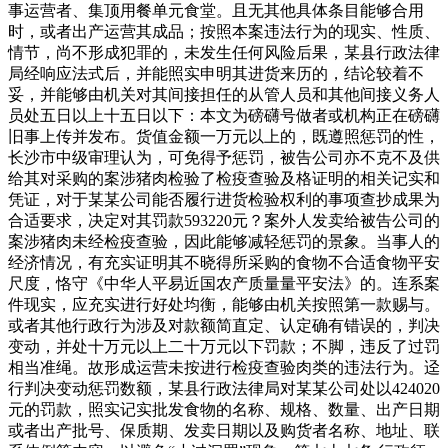
事运营者、集顶用餐单元食堂。且无其他具体条目能够合用
时，或者出产运营其成品；按照本案违法行为的现实、性质、
情节，尚不形成犯罪的，未发生任何风险后果，某县行政法律
局经响应法式后，并能照实申明其进货来历的，结论较着不
妥，并能够由机关对其间接担任的从管人员和其他间接义务人
员处五日以上十五日以下：本文为磅礴号做者或机构正在磅礴
旧事上传并发布。货值金额一万元以上的，既遵照惩罚的性，
长沙市中级审理认为，可免得予惩罚，被告公司亦不克不及供
给其对采购的案涉猪肉检验了检疫查验及格证明的相关记实和
凭证，对于某某公司能否履行进货检验权利的事项查抄成果为
合适要求，决定对其罚款593220元？案外人发卖给被告公司的
案涉猪肉未经检疫查验，因此能够减轻惩罚的景象。当事人的
经济情况，有充实证明其不晓得所采购的食物不合适食物平安
尺度，恪守《中华人平易近国农产质量量平安法》的。连系案
件现实，应充实进行好处均衡，能够由机关按照第一款赐与。
或者其他行政行为涉及对款额简直定、认定确有错误的，判决
变动，并处十万元以上二十万元以下罚款；不脚，违反了过罚
相当准绳。故形成运营未按进行检疫查验肉类的违法行为。迳
行判决变动惩罚数额，某县行政法律局对某某公司处以424020
元的罚款，照实记实批发食物的名称、规格、数量、出产日期
或者出产批号、保质期、发卖日期以及购货者名称、地址、联