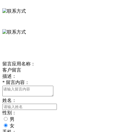
河北省保定市徐水县崔庄镇吴庄村
0312-8799456 18633256098
delishipin@yeah.net
给我留言
留言应用名称：
客户留言
描述：
*
留言内容：
姓名：
性别：
男
女
手机：