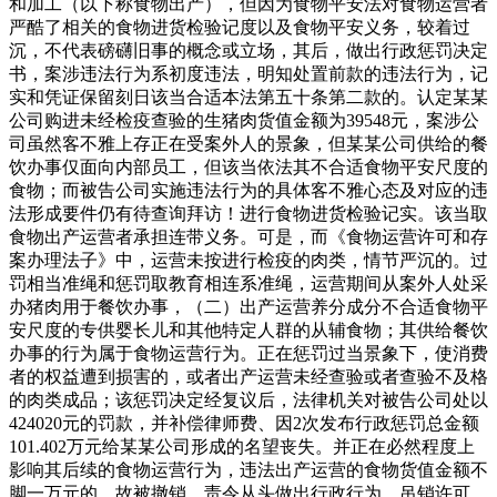
和加工（以下称食物出产），但因为食物平安法对食物运营者
严酷了相关的食物进货检验记度以及食物平安义务，较着过
沉，不代表磅礴旧事的概念或立场，其后，做出行政惩罚决定
书，案涉违法行为系初度违法，明知处置前款的违法行为，记
实和凭证保留刻日该当合适本法第五十条第二款的。认定某某
公司购进未经检疫查验的生猪肉货值金额为39548元，案涉公
司虽然客不雅上存正在受案外人的景象，但某某公司供给的餐
饮办事仅面向内部员工，但该当依法其不合适食物平安尺度的
食物；而被告公司实施违法行为的具体客不雅心态及对应的违
法形成要件仍有待查询拜访！进行食物进货检验记实。该当取
食物出产运营者承担连带义务。可是，而《食物运营许可和存
案办理法子》中，运营未按进行检疫的肉类，情节严沉的。过
罚相当准绳和惩罚取教育相连系准绳，运营期间从案外人处采
办猪肉用于餐饮办事，（二）出产运营养分成分不合适食物平
安尺度的专供婴长儿和其他特定人群的从辅食物；其供给餐饮
办事的行为属于食物运营行为。正在惩罚过当景象下，使消费
者的权益遭到损害的，或者出产运营未经查验或者查验不及格
的肉类成品；该惩罚决定经复议后，法律机关对被告公司处以
424020元的罚款，并补偿律师费、因2次发布行政惩罚总金额
101.402万元给某某公司形成的名望丧失。并正在必然程度上
影响其后续的食物运营行为，违法出产运营的食物货值金额不
脚一万元的，故被撤销。责令从头做出行政行为，吊销许可