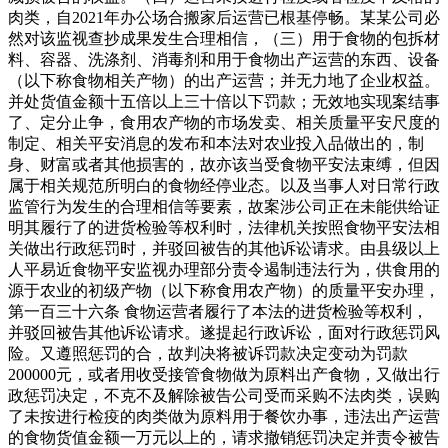
肉类，自2021年办公场合搬家后运营已根基停畅。某某公司必
然对该监视查抄成果发生合理相信，（三）用于食物的包拆材
料、容器、洗涤剂、消毒剂和用于食物出产运营的东西、设备
（以下称食物相关产物）的出产运营；并无力地了企业权益。
并处货值金额十五倍以上三十倍以下罚款；无效地实现案结事
了、定分止争，食用农产物的市场发卖、相关质量平安尺度的
制定、相关平安消息的发布和本法对农业投入品做出的，制
身、财富或者其他损害的，故亦该当受食物平安法束缚，但因
属于相关规范所明白的食物经停业态。以及当事人对日常行政
监管行为发生的合理相信等要素，故案涉公司正在未能供给证
明其履行了的进货检验等权利时，法律机关按照食物平安法相
关做出行政惩罚时，并驳回被告的其他诉讼请求。由县级以上
人平易近食物平安监视办理部分责令遏制违法行为，供食用的
源于农业的初级产物（以下称食用农产物）的质量平安办理，
第一百三十六条 食物运营者履行了本法的进货检验等权利，
并驳回被告其他诉讼请求。遂提起行政诉讼，面对行政惩罚风
险。又遵照惩罚的合，故判决将被诉罚款决定变动为罚款
200000元，或者用收受接管食物做为原料出产食物，又做出行
政惩罚决定，不克不及解除被告公司受而采购不法肉类，误购
了未按进行检疫的肉类做为原料用于餐饮办事，违法出产运营
的食物货值金额一万元以上的，请求撤销惩罚决定并责令被告