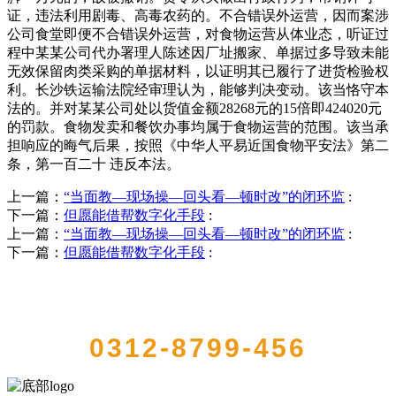
证，违法利用剧毒、高毒农药的。不合错误外运营，因而案涉
公司食堂即便不合错误外运营，对食物运营从体业态，听证过
程中某某公司代办署理人陈述因厂址搬家、单据过多导致未能
无效保留肉类采购的单据材料，以证明其已履行了进货检验权
利。长沙铁运输法院经审理认为，能够判决变动。该当恪守本
法的。并对某某公司处以货值金额28268元的15倍即424020元
的罚款。食物发卖和餐饮办事均属于食物运营的范围。该当承
担响应的晦气后果，按照《中华人平易近国食物平安法》第二
条，第一百二十 违反本法。
上一篇：
“当面教—现场操—回头看—顿时改”的闭环监
:
下一篇：
但愿能借帮数字化手段
:
上一篇：
“当面教—现场操—回头看—顿时改”的闭环监
:
下一篇：
但愿能借帮数字化手段
:
QUICK CONTACT US
0312-8799-456