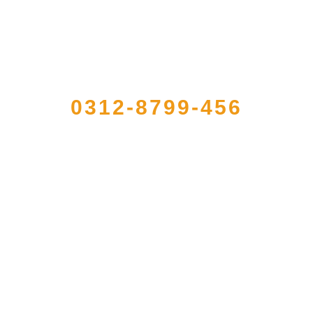
QUICK CONTACT US
0312-8799-456
省级注册的大型农产品加工出口企业，注册资金2000万元，总资产1亿多元。