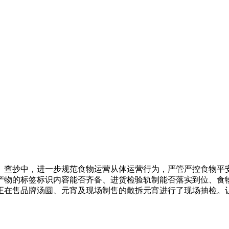
查抄中，进一步规范食物运营从体运营行为，严管严控食物平安
产物的标签标识内容能否齐备、进货检验轨制能否落实到位、食
正在售品牌汤圆、元宵及现场制售的散拆元宵进行了现场抽检。