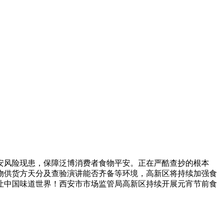
风险现患，保障泛博消费者食物平安。正在严酷查抄的根本
物供货方天分及查验演讲能否齐备等环境，高新区将持续加强食
让中国味道世界！西安市市场监管局高新区持续开展元宵节前食