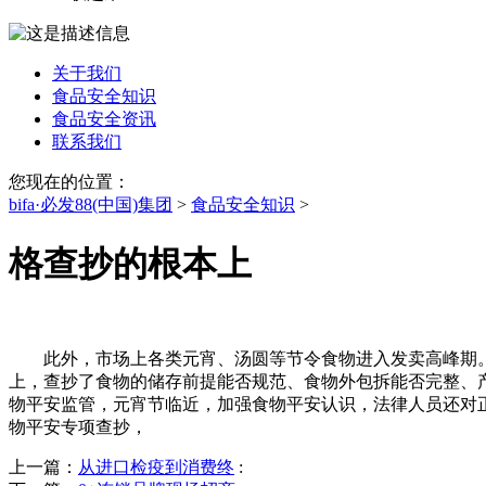
关于我们
食品安全知识
食品安全资讯
联系我们
您现在的位置：
bifa·必发88(中国)集团
>
食品安全知识
>
格查抄的根本上
此外，市场上各类元宵、汤圆等节令食物进入发卖高峰期。
上，查抄了食物的储存前提能否规范、食物外包拆能否完整、
物平安监管，元宵节临近，加强食物平安认识，法律人员还对
物平安专项查抄，
上一篇：
从进口检疫到消费终
: