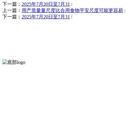
下一篇：
2025年7月20日至7月31
:
上一篇：
用产质量量尺度比合用食物平安尺度可能更容易
:
下一篇：
2025年7月20日至7月31
:
河北bifa·必发88(中国)集团食品有限公司创建于1991年，是经
卜等。
服务支持
关于我们
食品安全知识