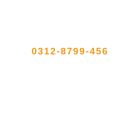
QUICK CONTACT US
0312-8799-456
省级注册的大型农产品加工出口企业，注册资金2000万元，总资产1亿多元。