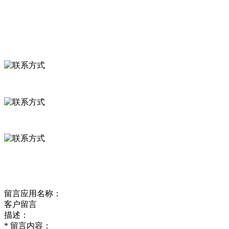
食品安全资讯
联系我们
联系方式
河北省保定市徐水县崔庄镇吴庄村
0312-8799456 18633256098
delishipin@yeah.net
给我留言
留言应用名称：
客户留言
描述：
*
留言内容：