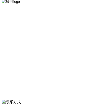
河北bifa·必发88(中国)集团食品有限公司创建于1991年，是经省级注册
的大型农产品加工出口企业，注册资金2000万元，总资产1亿多元。公
司产品有速冻甜糯玉米，芦笋，青豆，草莓，花菜，青刀豆，混合
菜，胡萝卜等。
服务支持
关于我们
食品安全知识
食品安全资讯
联系我们
联系方式