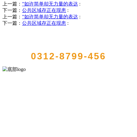
上一篇：
”如许简单却无力量的表达
:
下一篇：
公共区域存正在现患
:
上一篇：
”如许简单却无力量的表达
:
下一篇：
公共区域存正在现患
:
QUICK CONTACT US
0312-8799-456
河北bifa·必发88(中国)集团食品有限公司创建于1991年，是经省级注册
的大型农产品加工出口企业，注册资金2000万元，总资产1亿多元。公
司产品有速冻甜糯玉米，芦笋，青豆，草莓，花菜，青刀豆，混合
菜，胡萝卜等。
服务支持
关于我们