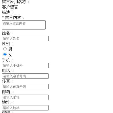
留言应用名称：
客户留言
描述：
*
留言内容：
姓名：
性别：
男
女
手机：
电话：
传真：
邮箱：
地址：
邮编：