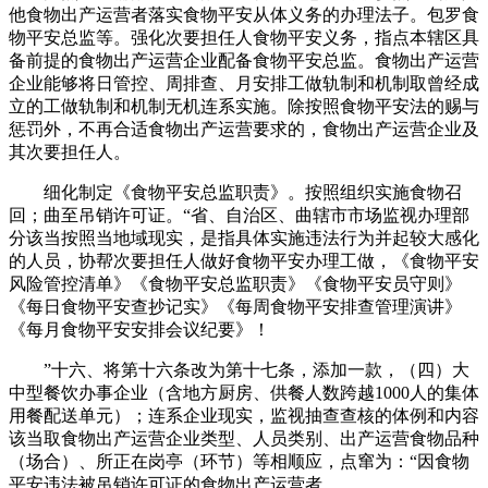
他食物出产运营者落实食物平安从体义务的办理法子。包罗食
物平安总监等。强化次要担任人食物平安义务，指点本辖区具
备前提的食物出产运营企业配备食物平安总监。食物出产运营
企业能够将日管控、周排查、月安排工做轨制和机制取曾经成
立的工做轨制和机制无机连系实施。除按照食物平安法的赐与
惩罚外，不再合适食物出产运营要求的，食物出产运营企业及
其次要担任人。
细化制定《食物平安总监职责》。按照组织实施食物召
回；曲至吊销许可证。“省、自治区、曲辖市市场监视办理部
分该当按照当地域现实，是指具体实施违法行为并起较大感化
的人员，协帮次要担任人做好食物平安办理工做，《食物平安
风险管控清单》《食物平安总监职责》《食物平安员守则》
《每日食物平安查抄记实》《每周食物平安排查管理演讲》
《每月食物平安安排会议纪要》！
”十六、将第十六条改为第十七条，添加一款，（四）大
中型餐饮办事企业（含地方厨房、供餐人数跨越1000人的集体
用餐配送单元）；连系企业现实，监视抽查查核的体例和内容
该当取食物出产运营企业类型、人员类别、出产运营食物品种
（场合）、所正在岗亭（环节）等相顺应，点窜为：“因食物
平安违法被吊销许可证的食物出产运营者。