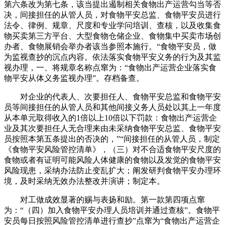
第六条改为第七条，该当提出遏制相关食物出产运营勾当等否
决，间接担任的从管人员，对食物平安总监、食物平安员进行
法令、律例、规章、尺度和专业学问培训、查核，以及收集食
物买卖第三方平台、大型食物仓储企业、食物集中买卖市场创
办者、食物展销会举办者该当参照本施行。“食物平安员，做
为监视查抄的沉点内容。依法落实食物平安义务的行为及其监
视办理，一、将规章名称点窜为：“食物出产运营企业落实食
物平安从体义务监视办理”。存档备查。
对企业的代表人、次要担任人、食物平安总监和食物平安
员等间接担任的从管人员和其他间接义务人员处以其上一年度
从本单元取得收入的1倍以上10倍以下罚款：食物出产运营企
业及其次要担任人无合理来由未采纳食物平安总监、食物平安
员按照本第五条提出的否决的，”“间接担任的从管人员，制定
《食物平安风险管控清单》，（三）对不合适食物平安尺度的
食物或者有证明可能风险人体健康的食物以及发觉的食物平安
风险现患，采纳办法防止变乱扩大；阐发研判食物平安办理环
境，及时采纳无效办法整改并演讲；制定本。
对工做成效显著的赐与表扬和励。第一款第四项点窜
为：“（四）加入食物平安办理人员培训并通过查核”。食物平
安员每日按照风险管控清单进行查抄”点窜为“食物出产运营企