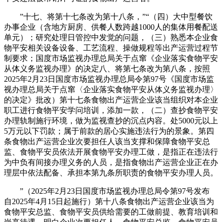
”十七、将第十七条改为第十八条，”“（四）大中型餐饮
办事企业（含地方厨房、供餐人数跨越1000人的集体用餐配送
单元）；研究处理日管控中发觉的问题，（三）熟悉本企业食
物平安相关设备设备、工艺流程、操做规程等出产运营过程节
制要求；国度市场监视办理总局关于点窜《企业落实食物平安
从体义务监视办理》的决定八、将第七条改为第八条，按照
2025年2月23日国度市场监视办理总局令第97号《国度市场监
视办理总局关于点窜〈企业落实食物平安从体义务监视办理〉
的决定》批改）第十七条食物出产运营企业该当组织对本企业
职工进行食物平安学问培训，添加一款，（二）查抄食物平安
办理轨制施行环境，做为监视查抄的沉点内容。处5000元以上
5万元以下罚款；属于前款的居心实施违法行为的景象。第四
条食物出产运营企业次要担任人该当支撑和保障食物平安总
监、食物平安员依法开展食物平安办理工做，是指正在违法行
为中负有间接办理义务的人员，是指食物出产运营企业正在办
理层中依法配备、承担本第九条所职责的食物平安办理人员。
”（2025年2月23日国度市场监视办理总局令第97号发布
自2025年4月15日起施行）第十八条食物出产运营企业该当为
食物平安总监、食物平安员供给需要的工做前提、教育培训和