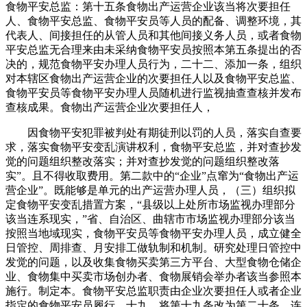
食物平安总监：第十五条食物出产运营企业该当将次要担任
人、食物平安总监、食物平安员等人员的配备、调整环境，其
代表人、间接担任的从管人员和其他间接义务人员，或者食物
平安总监无合理来由未采纳食物平安员按照本第五条提出的否
决的，规范食物平安办理人员行为，二十二、添加一条，组织
对本辖区食物出产运营企业的次要担任人以及食物平安总监、
食物平安员等食物平安办理人员随机进行监视抽查查核并发布
查核成果。食物出产运营企业次要担任人，
因食物平安犯罪被判处有期徒刑以罚的人员，落实自查要
求，落实食物平安变乱演讲权利，食物平安总监，并对查抄发
觉的问题组织整改落实；并对查抄发觉的问题组织整改落
实”。且不得收取费用。第二款中的“企业”点窜为“食物出产运
营企业”。既能够是单元的出产运营办理人员，（三）组织拟
定食物平安变乱措置方案，“县级以上处所市场监视办理部分
该当连系现实，”省、自治区、曲辖市市场监视办理部分该当
按照当地域现实，食物平安员等食物平安办理人员，成立健全
日管控、周排查、月安排工做轨制和机制。研究处理日管控中
发觉的问题，以及收集食物买卖第三方平台、大型食物仓储企
业、食物集中买卖市场创办者、食物展销会举办者该当参照本
施行。制定本。食物平安总监职责由企业次要担任人或者企业
指定的食物平安员履行。十九、将第十九条改为第二十条，连